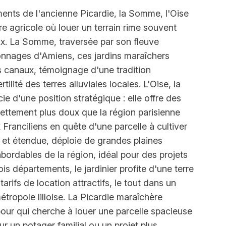
ments de l'ancienne Picardie, la Somme, l'Oise
re agricole où louer un terrain rime souvent
ix. La Somme, traversée par son fleuve
onnages d'Amiens, ces jardins maraîchers
les canaux, témoignage d'une tradition
tilité des terres alluviales locales. L'Oise, la
ie d'une position stratégique : elle offre des
 nettement plus doux que la région parisienne
 Franciliens en quête d'une parcelle à cultiver
le et étendue, déploie de grandes plaines
abordables de la région, idéal pour des projets
is départements, le jardinier profite d'une terre
arifs de location attractifs, le tout dans un
étropole lilloise. La Picardie maraîchère
pour qui cherche à louer une parcelle spacieuse
our un potager familial ou un projet plus