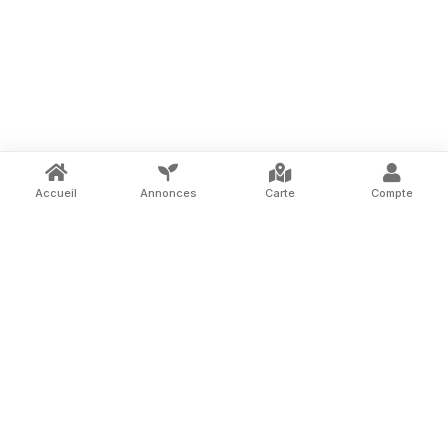
Accueil
Annonces
Carte
Compte
La marketplace des terrains à louer entre
particuliers en France.
ASSISTANCE
DÉCOUVRIR
Nous contacter
Notre concept