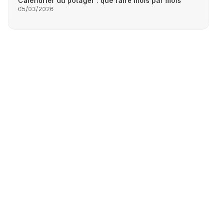
Calendrier du potager : que faire mois par mois
05/03/2026