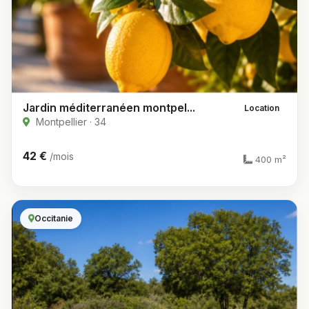
Jardin méditerranéen montpel...
Location
Montpellier · 34
42 €
/mois
400 m²
Occitanie