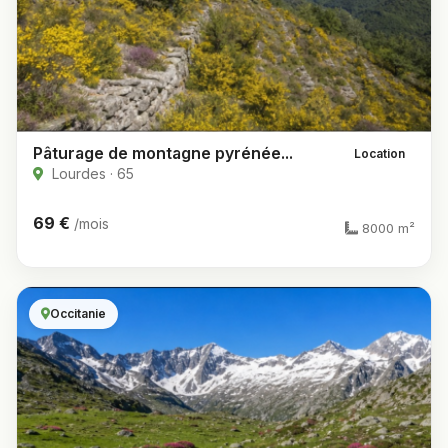
Pâturage de montagne pyrénée...
Location
Lourdes · 65
69 €
/mois
8000 m²
Occitanie