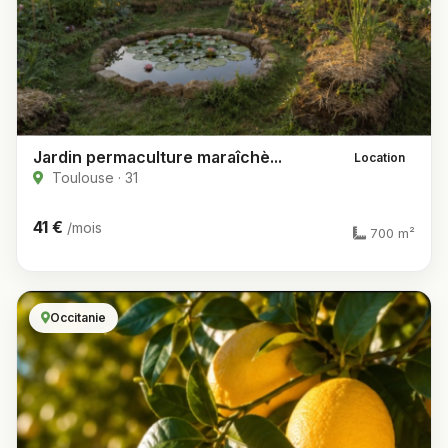
Jardin permaculture maraîchè...
Location
Toulouse · 31
41 €
/mois
700 m²
Occitanie