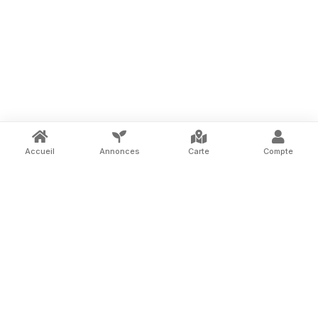
Accueil
Annonces
Carte
Compte
La marketplace des terrains à louer entre
particuliers en France.
ASSISTANCE
DÉCOUVRIR