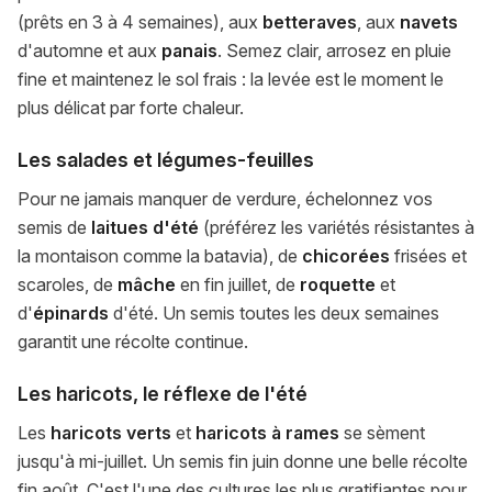
(prêts en 3 à 4 semaines), aux
betteraves
, aux
navets
d'automne et aux
panais
. Semez clair, arrosez en pluie
fine et maintenez le sol frais : la levée est le moment le
plus délicat par forte chaleur.
Les salades et légumes-feuilles
Pour ne jamais manquer de verdure, échelonnez vos
semis de
laitues d'été
(préférez les variétés résistantes à
la montaison comme la batavia), de
chicorées
frisées et
scaroles, de
mâche
en fin juillet, de
roquette
et
d'
épinards
d'été. Un semis toutes les deux semaines
garantit une récolte continue.
Les haricots, le réflexe de l'été
Les
haricots verts
et
haricots à rames
se sèment
jusqu'à mi-juillet. Un semis fin juin donne une belle récolte
fin août. C'est l'une des cultures les plus gratifiantes pour