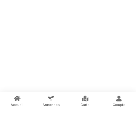
Accueil
Annonces
Carte
Compte
La marketplace des terrains à louer entre