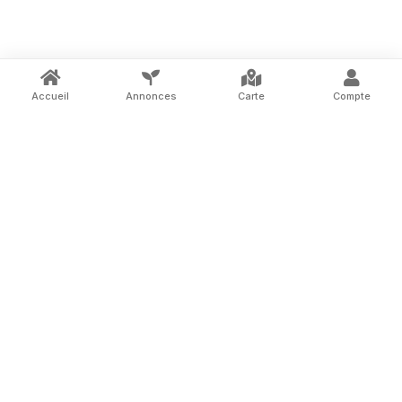
Accueil
Annonces
Carte
Compte
La marketplace des terrains à louer entre
particuliers en France.
ASSISTANCE
DÉCOUVRIR
Nous contacter
Notre concept
Foire aux questions
Tous les terrains
Conditions générales
Carte
Mentions légales
HÔTES
CONTACT