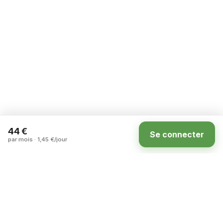
44 €
Se connecter
par mois · 1,45 €/jour
Accueil
Annonces
Carte
Compte
La marketplace des terrains à louer entre
particuliers en France.