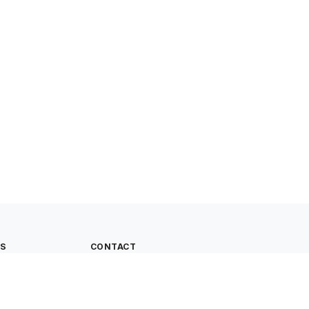
ES
CONTACT
 un compte
163 bis rue Kléber
59170 Croix, France
06 98 14 60 49
contact@cultivonsmalin.com