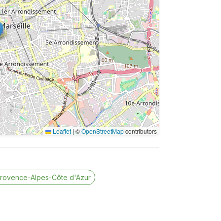
Leaflet
|
©
OpenStreetMap
contributors
Provence-Alpes-Côte d'Azur