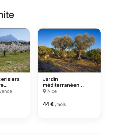
mite
erisiers
Jardin
e...
méditerranéen
citronniers...
ovence
Nice
44 €
/mois