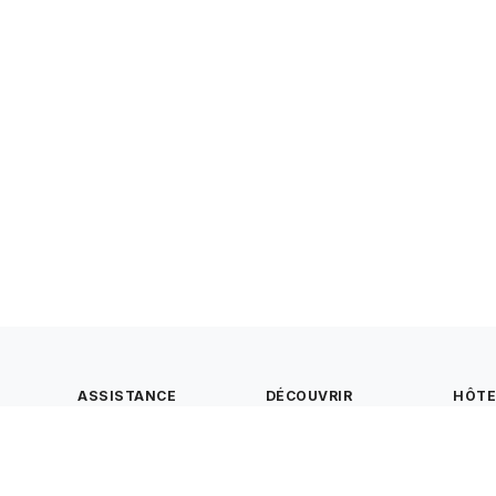
ASSISTANCE
DÉCOUVRIR
HÔT
Nous contacter
Notre concept
Créer
Foire aux questions
Tous les terrains
hôte
Conditions générales
Carte
Mentions légales