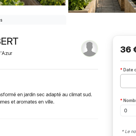
os
BERT
36 
'Azur
Date 
ransformé en jardin sec adapté au climat sud.
Nombr
umes et aromates en ville.
* Le no