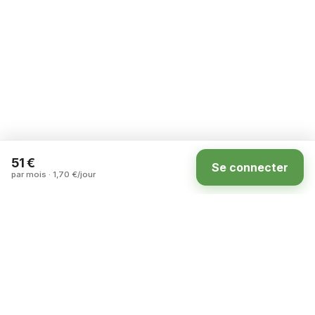
51 €
Se connecter
par mois · 1,70 €/jour
Accueil
Annonces
Carte
Compte
La marketplace des terrains à louer entre
particuliers en France.