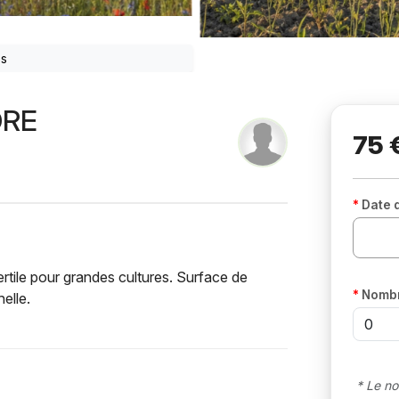
os
DRE
75 
Date 
ertile pour grandes cultures. Surface de
Nombr
elle.
* Le no