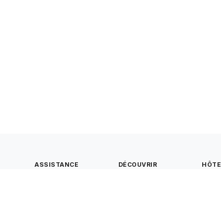
ASSISTANCE
DÉCOUVRIR
HÔT
Nous contacter
Notre concept
Créer
Foire aux questions
Tous les terrains
hôte
Conditions générales
Carte
Mentions légales