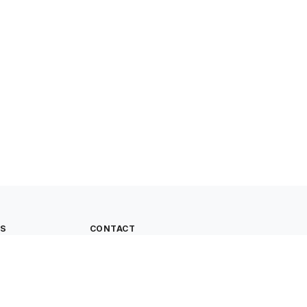
ES
CONTACT
 un compte
163 bis rue Kléber
59170 Croix, France
06 98 14 60 49
contact@cultivonsmalin.com