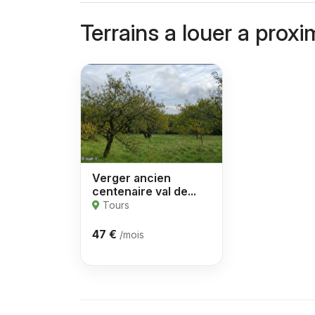
Terrains a louer a proxi
Verger ancien
centenaire val de...
Tours
47 €
/mois