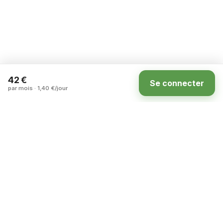
42 €
Se connecter
par mois · 1,40 €/jour
Accueil
Annonces
Carte
Compte
La marketplace des terrains à louer entre
particuliers en France.
ASSISTANCE
DÉCOUVRIR
Nous contacter
Notre concept
Foire aux questions
Tous les terrains