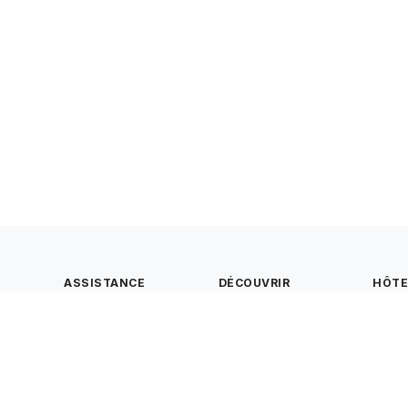
ASSISTANCE
DÉCOUVRIR
HÔT
Nous contacter
Notre concept
Créer
Foire aux questions
Tous les terrains
hôte
Conditions générales
Carte
Mentions légales