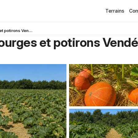
Terrains
Com
Grand champ de courges et potirons Vendée
urges et potirons Vend