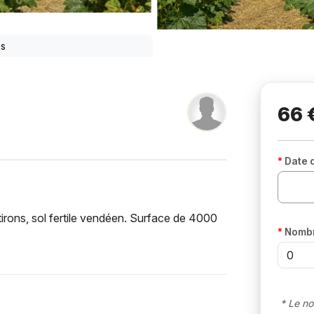
os
66 
Date 
irons, sol fertile vendéen. Surface de 4000
Nombr
* Le no