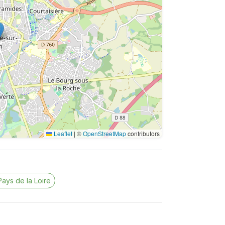
Leaflet
|
©
OpenStreetMap
contributors
Pays de la Loire