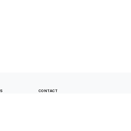
ES
CONTACT
 un compte
163 bis rue Kléber
59170 Croix, France
06 98 14 60 49
contact@cultivonsmalin.com