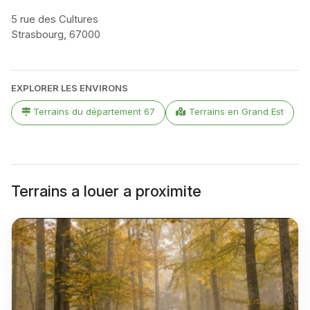
5 rue des Cultures
Strasbourg, 67000
Leaflet
|
©
OpenStreetMap
contributors
+
EXPLORER LES ENVIRONS
−
Terrains du département 67
Terrains en Grand Est
Terrains a louer a proximite