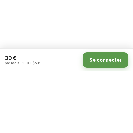
39 €
Se connecter
par mois · 1,30 €/jour
Accueil
Annonces
Carte
Compte
La marketplace des terrains à louer entre
particuliers en France.
ASSISTANCE
DÉCOUVRIR