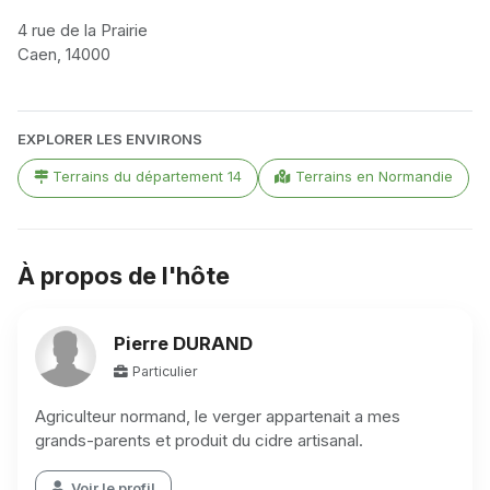
4 rue de la Prairie
Caen, 14000
Leaflet
|
©
OpenStreetMap
contributors
+
EXPLORER LES ENVIRONS
−
Terrains du département 14
Terrains en Normandie
À propos de l'hôte
Pierre DURAND
Particulier
Agriculteur normand, le verger appartenait a mes
grands-parents et produit du cidre artisanal.
Voir le profil