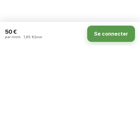
50 €
Se connecter
par mois · 1,65 €/jour
Accueil
Annonces
Carte
Compte
La marketplace des terrains à louer entre
particuliers en France.
ASSISTANCE
DÉCOUVRIR
Nous contacter
Notre concept
Foire aux questions
Tous les terrains
Conditions générales
Carte
Mentions légales