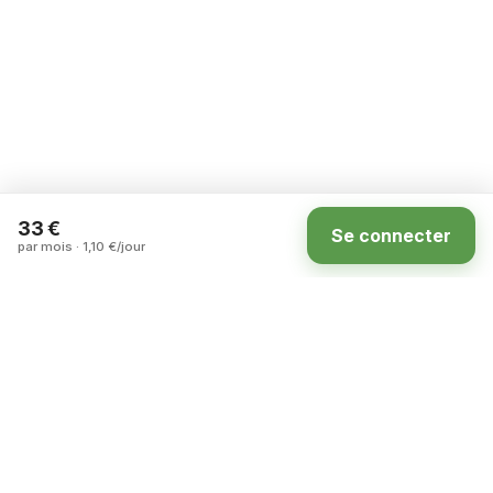
33 €
Se connecter
par mois · 1,10 €/jour
Accueil
Annonces
Carte
Compte
La marketplace des terrains à louer entre
particuliers en France.
ASSISTANCE
DÉCOUVRIR